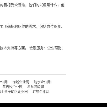
你的目标受众是谁，他们的兴趣是什么，他
，要明确招聘职位的需求，包括岗位职责、
技术支持等方面。 金融服务：企业理财、
企业网
海城企业网
渝水企业网
英吉沙企业网
屌丝唠嗑网
鹰手营子矿区企业网
蚌埠企业网